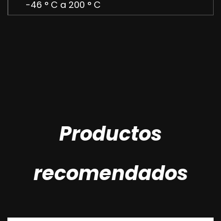
-46 ° C a 200 ° C
- Modos de operación: volante, caja
de cambios, electricidad, neumática
Productos
recomendados